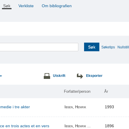
Søk
Verkliste
Om bibliografien
Søk
Søketips
Nullstill
Utskrift
Eksporter
>>
Forfatter/person
År
edie i tre akter
1993
Ibsen, Henrik
ce en trois actes et en vers
1896
Ibsen, Henrik ...