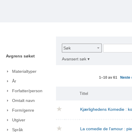
Søk
Avgrens søket
Avansert søk ▾
Materialtyper
Neste
1–10 av 61
År
Forfatter/person
Tittel
Omtalt navn
Kjærlighedens Komedie : kom
Form/genre
Utgiver
La comedie de l'amour : pie
Språk