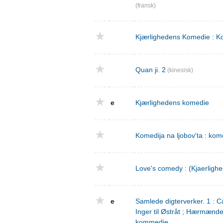
(fransk)
Kjærlighedens Komedie : Ko
Quan ji. 2
(kinesisk)
e
Kjærlighedens komedie
Komedija na ljobov'ta : komed
Love's comedy : (Kjaerligh
e
Samlede digterverker. 1 : Ca
Inger til Østråt ; Hærmænd
kommedie