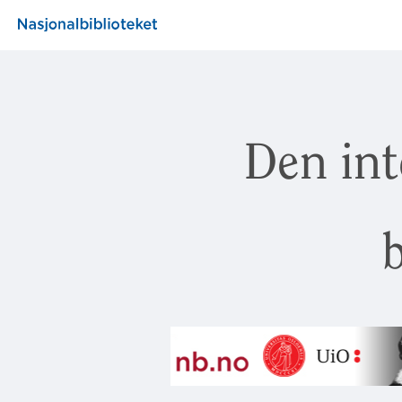
Den int
b