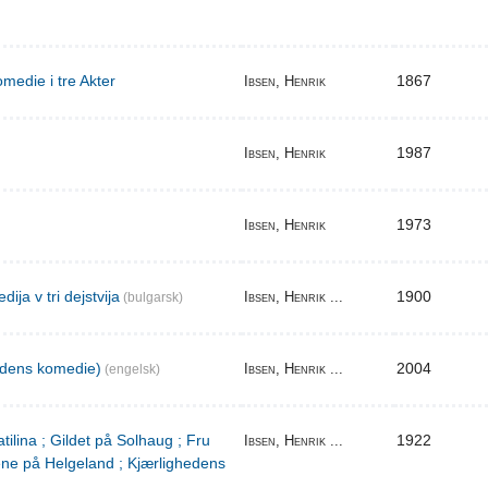
medie i tre Akter
1867
Ibsen, Henrik
1987
Ibsen, Henrik
1973
Ibsen, Henrik
ija v tri dejstvija
1900
Ibsen, Henrik ...
(bulgarsk)
edens komedie)
2004
Ibsen, Henrik ...
(engelsk)
tilina ; Gildet på Solhaug ; Fru
1922
Ibsen, Henrik ...
ene på Helgeland ; Kjærlighedens