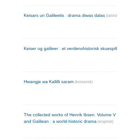
Keisars un Galileetis : drama diwas dalas
(latvisk)
Keiser og galileer : et verdenshistorisk skuespill (1873)
Hwangje wa Kallilli saram
(koreansk)
The collected works of Henrik Ibsen. Volume V : Emperor
and Galilean : a world-historic drama
(engelsk)