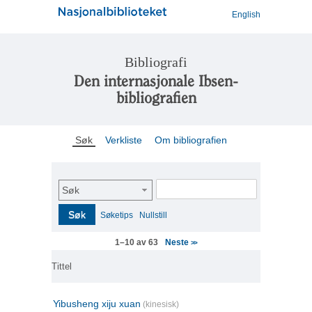
English
Bibliografi
Den internasjonale Ibsen-
bibliografien
Søk
Verkliste
Om bibliografien
Søk
Søk
Søketips
Nullstill
Neste
1–10 av 63
>>
Tittel
Yibusheng xiju xuan
(kinesisk)