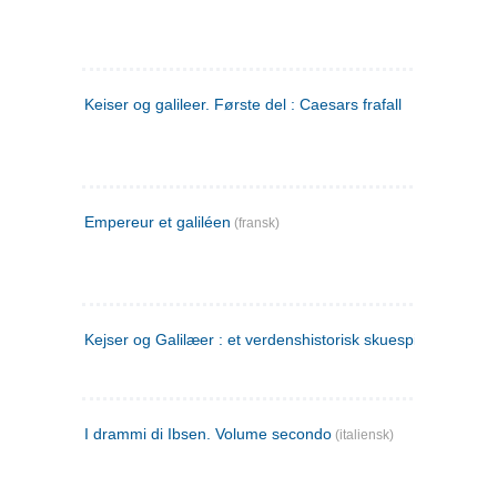
Keiser og galileer. Første del : Caesars frafall
Empereur et galiléen
(fransk)
Kejser og Galilæer : et verdenshistorisk skuespil
I drammi di Ibsen. Volume secondo
(italiensk)