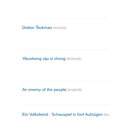
Doktor Štokman
(russisk)
Yibusheng xiju si zhong
(kinesisk)
An enemy of the people
(engelsk)
Ein Volksfeind : Schauspiel in fünf Aufzügen
(tysk)