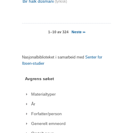
Bir halk düsmani
(tyrkisk)
Neste
1–10 av 324
>>
Nasjonalbiblioteket i samarbeid med
Senter for
Ibsen-studier
Avgrens søket
Materialtyper
År
Forfatter/person
Generelt emneord