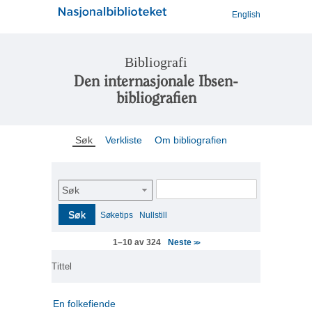
English
Bibliografi
Den internasjonale Ibsen-
bibliografien
Søk
Verkliste
Om bibliografien
Søk
Søk
Søketips
Nullstill
Neste
1–10 av 324
>>
Tittel
En folkefiende