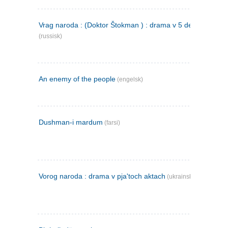
Vrag naroda : (Doktor Štokman ) : drama v 5 dejstvijach
(russisk)
An enemy of the people
(engelsk)
Dushman-i mardum
(farsi)
Vorog naroda : drama v pja'toch aktach
(ukrainsk)