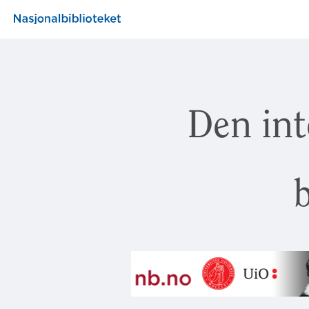
Den int
b