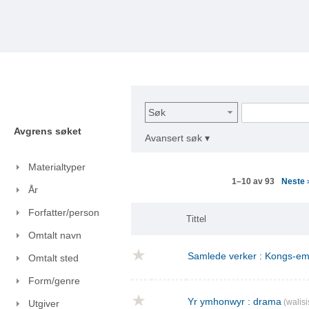
Søk
Avgrens søket
Avansert søk ▾
Materialtyper
Neste
1–10 av 93
År
Forfatter/person
Tittel
Omtalt navn
Samlede verker : Kongs-emn
Omtalt sted
Form/genre
Yr ymhonwyr : drama
(walisi
Utgiver