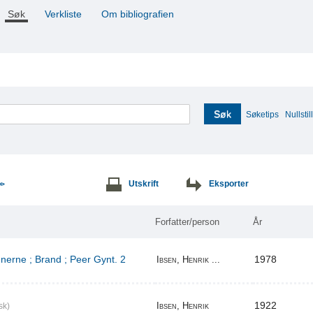
Søk
Verkliste
Om bibliografien
Søk
Søketips
Nullstill
Utskrift
Eksporter
>>
Forfatter/person
År
erne ; Brand ; Peer Gynt. 2
1978
Ibsen, Henrik ...
1922
Ibsen, Henrik
sk)