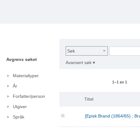
Søk
Avgrens søket
Avansert søk ▾
Materialtyper
1–1 av 1
År
Forfatter/person
Tittel
Utgiver
[Episk Brand (1864/65) ; Br
Språk