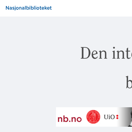
Den int
b