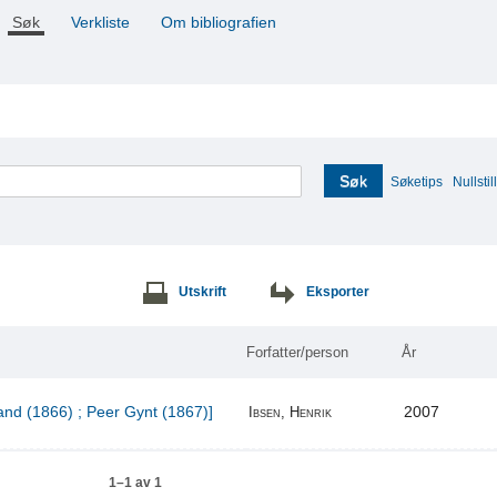
Søk
Verkliste
Om bibliografien
Søk
Søketips
Nullstill
Utskrift
Eksporter
Forfatter/person
År
and (1866) ; Peer Gynt (1867)]
2007
Ibsen, Henrik
1–1 av 1