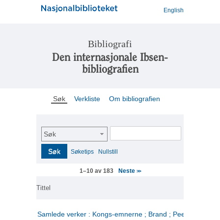
English
Bibliografi
Den internasjonale Ibsen-
bibliografien
Søk
Verkliste
Om bibliografien
Søk
Søk
Søketips
Nullstill
Neste
1–10 av 183
>>
Tittel
Samlede verker : Kongs-emnerne ; Brand ; Peer Gynt. 2