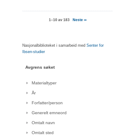
Neste
1–10 av 183
>>
Nasjonalbiblioteket i samarbeid med
Senter for
Ibsen-studier
Avgrens søket
Materialtyper
År
Forfatter/person
Generelt emneord
Omtalt navn
Omtalt sted