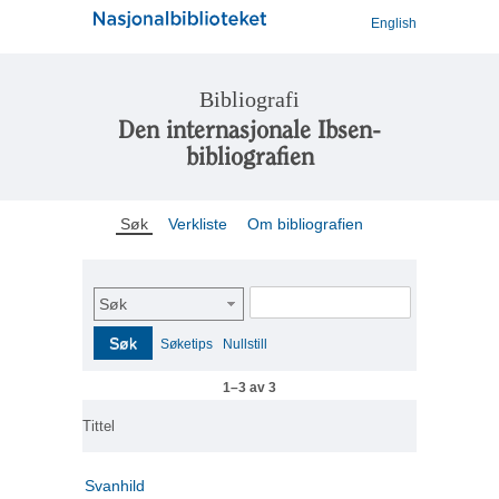
English
Bibliografi
Den internasjonale Ibsen-
bibliografien
Søk
Verkliste
Om bibliografien
Søk
Søk
Søketips
Nullstill
1–3 av 3
Tittel
Svanhild