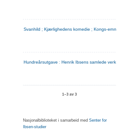
Svanhild ; Kjærlighedens komedie ; Kongs-emnerne
Hundreårsutgave : Henrik Ibsens samlede verker. 4
1–3 av 3
Nasjonalbiblioteket i samarbeid med
Senter for
Ibsen-studier