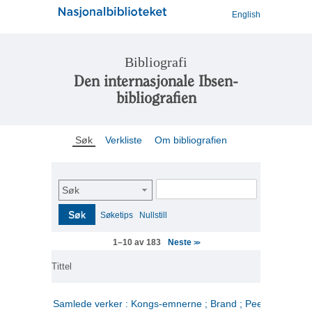
English
Bibliografi
Den internasjonale Ibsen-
bibliografien
Søk
Verkliste
Om bibliografien
Søk
Søk
Søketips
Nullstill
Neste
1–10 av 183
>>
Tittel
Samlede verker : Kongs-emnerne ; Brand ; Peer Gynt. 2