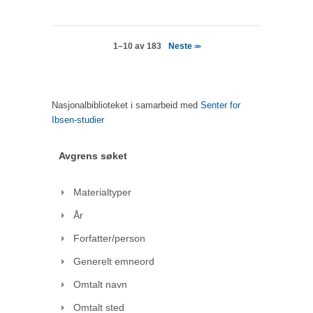
Neste
1–10 av 183
>>
Nasjonalbiblioteket i samarbeid med
Senter for
Ibsen-studier
Avgrens søket
Materialtyper
År
Forfatter/person
Generelt emneord
Omtalt navn
Omtalt sted