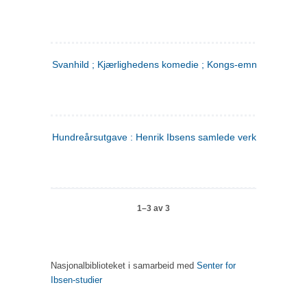
Svanhild ; Kjærlighedens komedie ; Kongs-emnerne
Hundreårsutgave : Henrik Ibsens samlede verker. 4
1–3 av 3
Nasjonalbiblioteket i samarbeid med
Senter for
Ibsen-studier