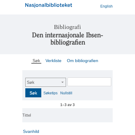
English
Bibliografi
Den internasjonale Ibsen-
bibliografien
Søk
Verkliste
Om bibliografien
Søk
Søk
Søketips
Nullstill
1–3 av 3
Tittel
Svanhild