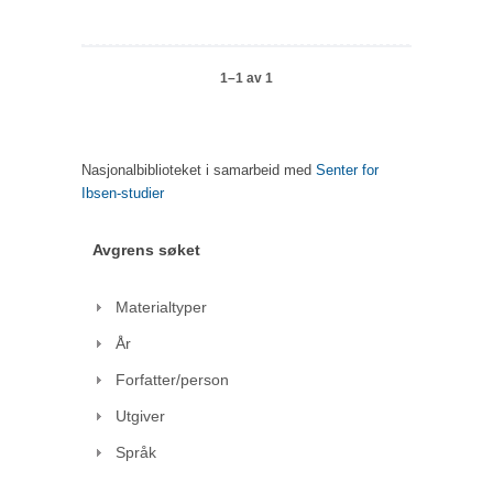
1–1 av 1
Nasjonalbiblioteket i samarbeid med
Senter for
Ibsen-studier
Avgrens søket
Materialtyper
År
Forfatter/person
Utgiver
Språk