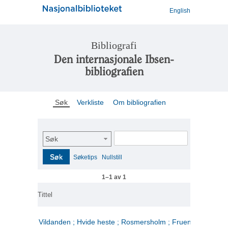
English
Bibliografi
Den internasjonale Ibsen-
bibliografien
Søk
Verkliste
Om bibliografien
Søk
Søk
Søketips
Nullstill
1–1 av 1
Tittel
Vildanden ; Hvide heste ; Rosmersholm ; Fruen fra havet