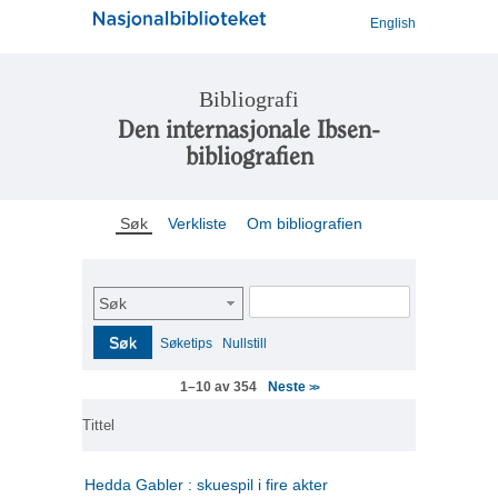
English
Bibliografi
Den internasjonale Ibsen-
bibliografien
Søk
Verkliste
Om bibliografien
Søk
Søk
Søketips
Nullstill
Neste
1–10 av 354
>>
Tittel
Hedda Gabler : skuespil i fire akter