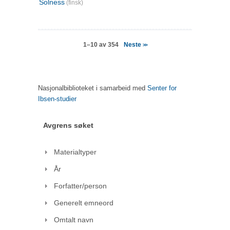
Solness
(finsk)
Neste
1–10 av 354
>>
Nasjonalbiblioteket i samarbeid med
Senter for
Ibsen-studier
Avgrens søket
Materialtyper
År
Forfatter/person
Generelt emneord
Omtalt navn