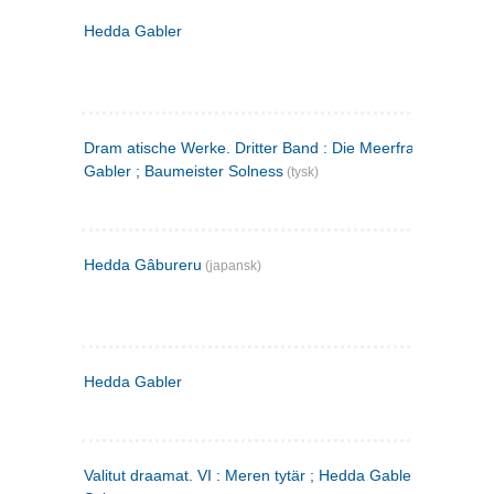
Hedda Gabler
Dram atische Werke. Dritter Band : Die Meerfrau ; Hedda
Gabler ; Baumeister Solness
(tysk)
Hedda Gâbureru
(japansk)
Hedda Gabler
Valitut draamat. VI : Meren tytär ; Hedda Gabler ; Rakentaj