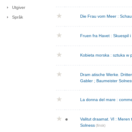
Utgiver
Die Frau vom Meer : Schausp
Språk
Fruen fra Havet : Skuespil i
Kobieta morska : sztuka w p
Dram atische Werke. Dritte
Gabler ; Baumeister Solnes
La donna del mare : commed
e
Valitut draamat. VI : Meren
Solness
(finsk)