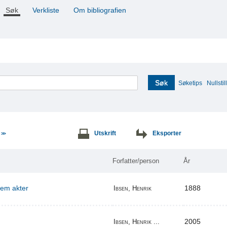
Søk
Verkliste
Om bibliografien
Søk
Søketips
Nullstill
e
Utskrift
Eksporter
>>
Forfatter/person
År
 fem akter
1888
Ibsen, Henrik
2005
Ibsen, Henrik ...