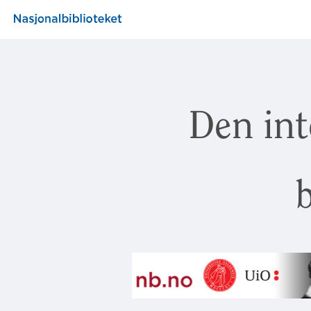
Den int
b