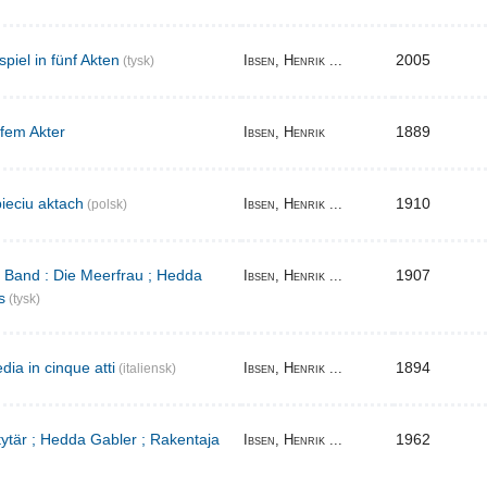
iel in fünf Akten
2005
Ibsen, Henrik ...
(tysk)
 fem Akter
1889
Ibsen, Henrik
ieciu aktach
1910
Ibsen, Henrik ...
(polsk)
r Band : Die Meerfrau ; Hedda
1907
Ibsen, Henrik ...
s
(tysk)
ia in cinque atti
1894
Ibsen, Henrik ...
(italiensk)
 tytär ; Hedda Gabler ; Rakentaja
1962
Ibsen, Henrik ...