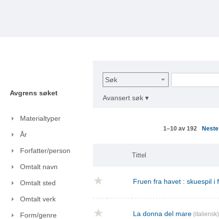
Søk
Avgrens søket
Avansert søk ▾
Materialtyper
Nest
1–10 av 192
År
Forfatter/person
Tittel
Omtalt navn
Fruen fra havet : skuespil i
Omtalt sted
Omtalt verk
La donna del mare
(italiensk)
Form/genre