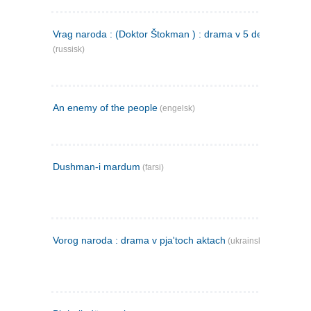
Vrag naroda : (Doktor Štokman ) : drama v 5 dejstvijach
(russisk)
An enemy of the people
(engelsk)
Dushman-i mardum
(farsi)
Vorog naroda : drama v pja'toch aktach
(ukrainsk)