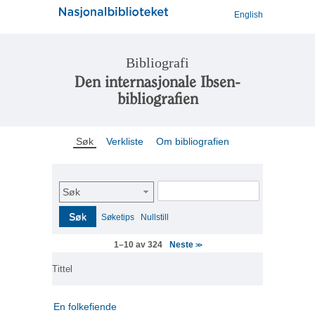
English
Bibliografi
Den internasjonale Ibsen-
bibliografien
Søk
Verkliste
Om bibliografien
Søk
Søk
Søketips
Nullstill
Neste
1–10 av 324
>>
Tittel
En folkefiende