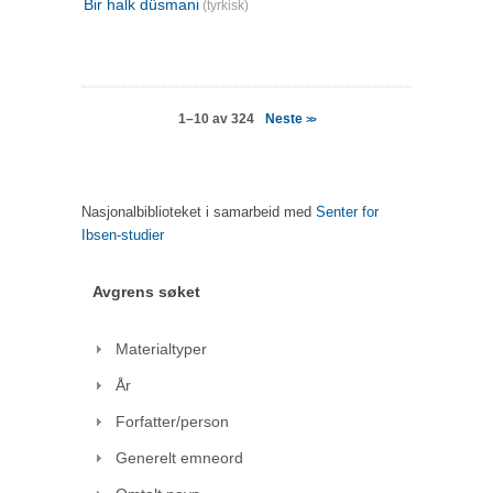
Bir halk düsmani
(tyrkisk)
Neste
1–10 av 324
>>
Nasjonalbiblioteket i samarbeid med
Senter for
Ibsen-studier
Avgrens søket
Materialtyper
År
Forfatter/person
Generelt emneord