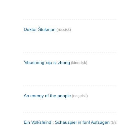
Doktor Štokman
(russisk)
Yibusheng xiju si zhong
(kinesisk)
An enemy of the people
(engelsk)
Ein Volksfeind : Schauspiel in fünf Aufzügen
(tysk)