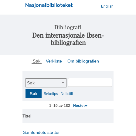
English
Bibliografi
Den internasjonale Ibsen-
bibliografien
Søk
Verkliste
Om bibliografien
Søk
Søk
Søketips
Nullstill
Neste
1–10 av 182
>>
Tittel
Samfundets støtter