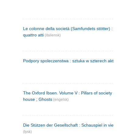
Le colonne della società (Samfundets stötter) : commedia 
quattro atti
(italiensk)
Podpory spoleczenstwa : sztuka w szterech aktach
(polsk)
The Oxford Ibsen. Volume V : Pillars of society ; A doll's
house ; Ghosts
(engelsk)
Die Stützen der Gesellschaft : Schauspiel in vier Aufzügen
(tysk)