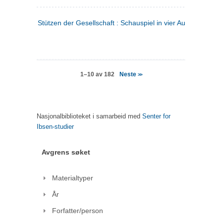
Stützen der Gesellschaft : Schauspiel in vier Aufzügen
(tysk
Neste
1–10 av 182
>>
Nasjonalbiblioteket i samarbeid med
Senter for
Ibsen-studier
Avgrens søket
Materialtyper
År
Forfatter/person