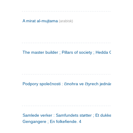
A mirat al-mujtama
(arabisk)
The master builder ; Pillars of society ; Hedda Gabler
Podpory společnosti : činohra ve čtyrech jednáních
(tsjekkis
Samlede verker : Samfundets støtter ; Et dukkehjem ;
Gengangere ; En folkefiende. 4