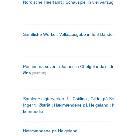
Nordische Heerfahrt : Schauspiel in vier Aufzügen
(tysk)
Sämtliche Werke : Volksausgabe in fünf Bänden
(tysk)
Pochod na sever : (Junaci ca Chelgelanda) : drama u četiri
čina
(serbisk)
Samlede digterverker. 1 : Catilina ; Gildet på Solhaug ; Fru
Inger til Østråt ; Hærmændene på Helgeland ; Kjærlighede
kommedie
Hærmændene på Helgeland