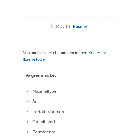
Neste
1–10 av 64
>>
Nasjonalbiblioteket i samarbeid med
Senter for
Ibsen-studier
Avgrens søket
Materialtyper
År
Forfatter/person
Omtalt sted
Form/genre