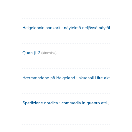
Helgelannin sankarit : näytelmä neljässä näytöksessä
(finsk
Quan ji. 2
(kinesisk)
Hærmændene på Helgeland : skuespil i fire akter
Spedizione nordica : commedia in quattro atti
(italiensk)