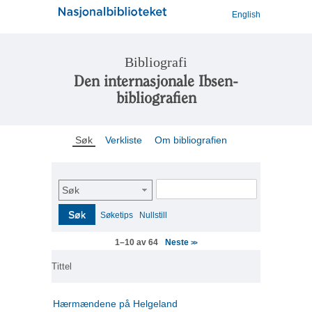
English
Bibliografi
Den internasjonale Ibsen-
bibliografien
Søk
Verkliste
Om bibliografien
Søk
Søk
Søketips
Nullstill
Neste
1–10 av 64
>>
Tittel
Hærmændene på Helgeland