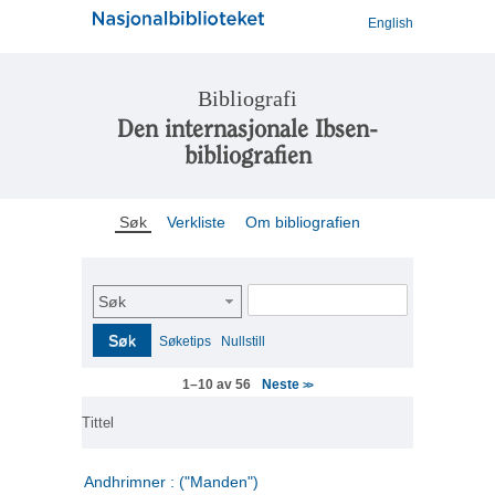
English
Bibliografi
Den internasjonale Ibsen-
bibliografien
Søk
Verkliste
Om bibliografien
Søk
Søk
Søketips
Nullstill
Neste
1–10 av 56
>>
Tittel
Andhrimner : ("Manden")