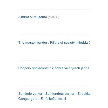
A mirat al-mujtama
(arabisk)
The master builder ; Pillars of society ; Hedda Gabler
Podpory společnosti : činohra ve čtyrech jednáních
(tsjekkis
Samlede verker : Samfundets støtter ; Et dukkehjem ;
Gengangere ; En folkefiende. 4