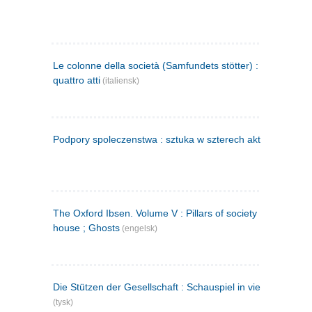
Le colonne della società (Samfundets stötter) : commedia 
quattro atti
(italiensk)
Podpory spoleczenstwa : sztuka w szterech aktach
(polsk)
The Oxford Ibsen. Volume V : Pillars of society ; A doll's
house ; Ghosts
(engelsk)
Die Stützen der Gesellschaft : Schauspiel in vier Aufzügen
(tysk)