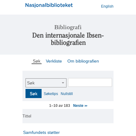
English
Bibliografi
Den internasjonale Ibsen-
bibliografien
Søk
Verkliste
Om bibliografien
Søk
Søk
Søketips
Nullstill
Neste
1–10 av 183
>>
Tittel
Samfundets støtter