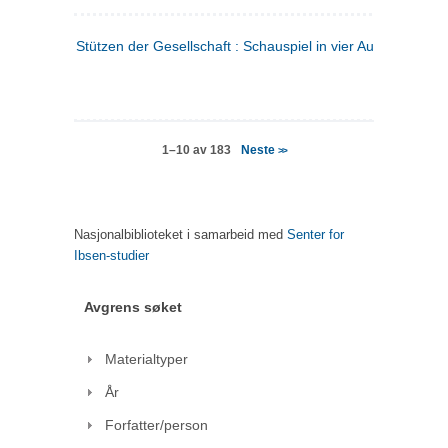
Stützen der Gesellschaft : Schauspiel in vier Aufzügen
(tysk
Neste
1–10 av 183
>>
Nasjonalbiblioteket i samarbeid med
Senter for
Ibsen-studier
Avgrens søket
Materialtyper
År
Forfatter/person