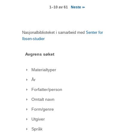
Neste
1–10 av 61
>>
Nasjonalbiblioteket i samarbeid med
Senter for
Ibsen-studier
Avgrens søket
Materialtyper
År
Forfatter/person
Omtalt navn
Form/genre
Utgiver
Språk