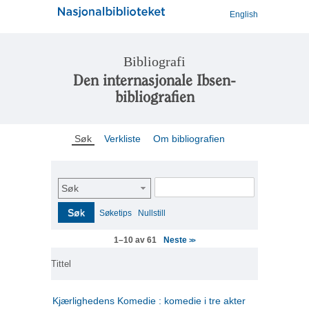
English
Bibliografi
Den internasjonale Ibsen-
bibliografien
Søk
Verkliste
Om bibliografien
Søk
Søk
Søketips
Nullstill
Neste
1–10 av 61
>>
Tittel
Kjærlighedens Komedie : komedie i tre akter