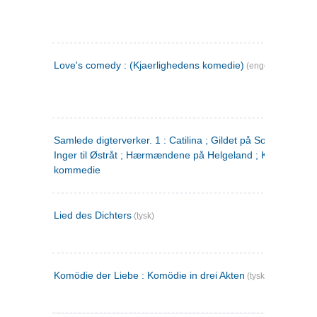
Love's comedy : (Kjaerlighedens komedie)
(engelsk)
Samlede digterverker. 1 : Catilina ; Gildet på Solhaug ; Fru
Inger til Østråt ; Hærmændene på Helgeland ; Kjærlighede
kommedie
Lied des Dichters
(tysk)
Komödie der Liebe : Komödie in drei Akten
(tysk)