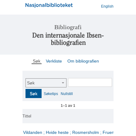
English
Bibliografi
Den internasjonale Ibsen-
bibliografien
Søk
Verkliste
Om bibliografien
Søk
Søk
Søketips
Nullstill
1–1 av 1
Tittel
Vildanden ; Hvide heste ; Rosmersholm ; Fruen fra havet