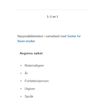
1–1 av 1
Nasjonalbiblioteket i samarbeid med
Senter for
Ibsen-studier
Avgrens søket
Materialtyper
År
Forfatter/person
Utgiver
Språk