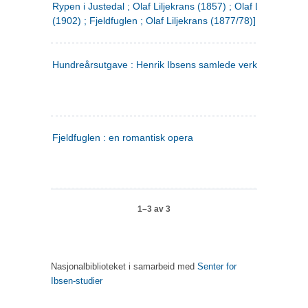
Rypen i Justedal ; Olaf Liljekrans (1857) ; Olaf Liljekrans
(1902) ; Fjeldfuglen ; Olaf Liljekrans (1877/78)]
Hundreårsutgave : Henrik Ibsens samlede verker. 3
Fjeldfuglen : en romantisk opera
1–3 av 3
Nasjonalbiblioteket i samarbeid med
Senter for
Ibsen-studier