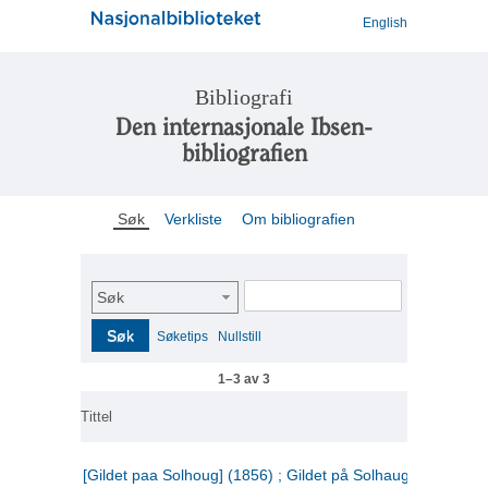
English
Bibliografi
Den internasjonale Ibsen-
bibliografien
Søk
Verkliste
Om bibliografien
Søk
Søk
Søketips
Nullstill
1–3 av 3
Tittel
[Gildet paa Solhoug] (1856) ; Gildet på Solhaug (1883) ;