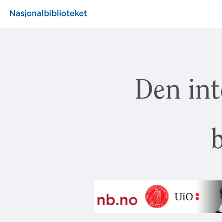
Den int
b