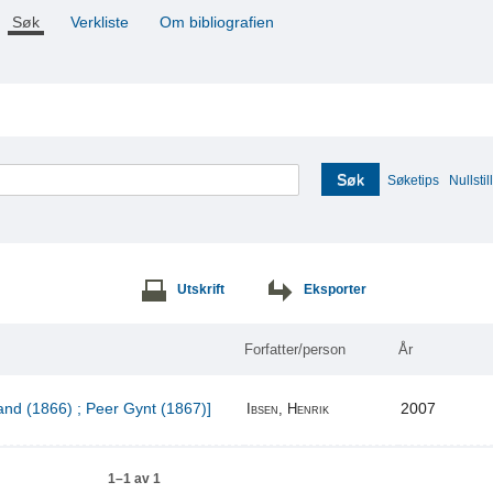
Søk
Verkliste
Om bibliografien
Søk
Søketips
Nullstill
Utskrift
Eksporter
Forfatter/person
År
and (1866) ; Peer Gynt (1867)]
2007
Ibsen, Henrik
1–1 av 1