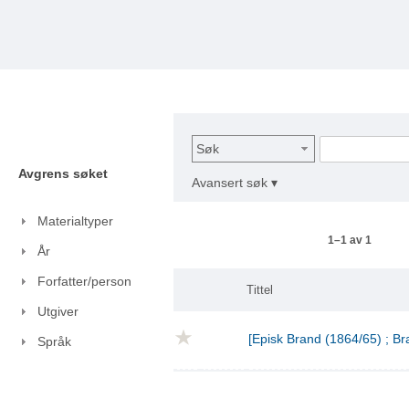
Søk
Avgrens søket
Avansert søk ▾
Materialtyper
1–1 av 1
År
Forfatter/person
Tittel
Utgiver
[Episk Brand (1864/65) ; Br
Språk