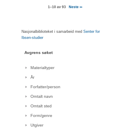
Neste
1–10 av 93
>>
Nasjonalbiblioteket i samarbeid med
Senter for
Ibsen-studier
Avgrens søket
Materialtyper
År
Forfatter/person
Omtalt navn
Omtalt sted
Form/genre
Utgiver