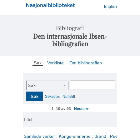
English
Bibliografi
Den internasjonale Ibsen-
bibliografien
Søk
Verkliste
Om bibliografien
Søk
Søk
Søketips
Nullstill
Neste
1–10 av 93
>>
Tittel
Samlede verker : Kongs-emnerne ; Brand ; Peer Gynt. 2