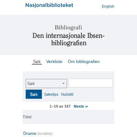
English
Bibliografi
Den internasjonale Ibsen-
bibliografien
Søk
Verkliste
Om bibliografien
Søk
Søk
Søketips
Nullstill
Neste
1–10 av 347
>>
Tittel
Drame
(kroatisk)