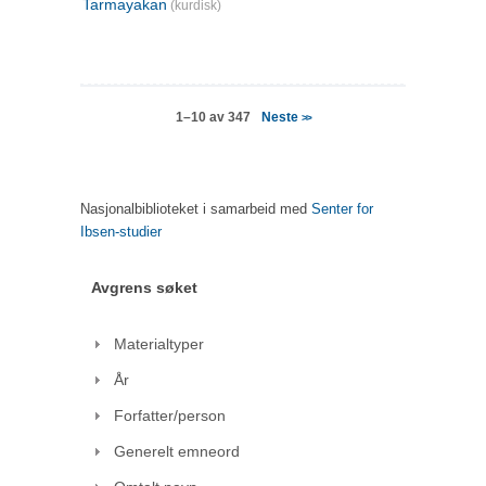
Tarmayakan
(kurdisk)
Neste
1–10 av 347
>>
Nasjonalbiblioteket i samarbeid med
Senter for
Ibsen-studier
Avgrens søket
Materialtyper
År
Forfatter/person
Generelt emneord