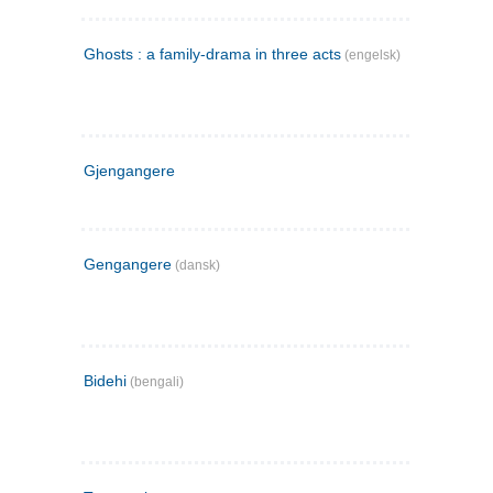
Ghosts : a family-drama in three acts
(engelsk)
Gjengangere
Gengangere
(dansk)
Bidehi
(bengali)