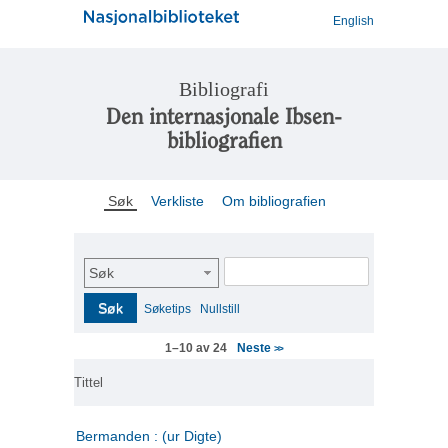
English
Bibliografi
Den internasjonale Ibsen-
bibliografien
Søk
Verkliste
Om bibliografien
Søk
Søk
Søketips
Nullstill
Neste
1–10 av 24
>>
Tittel
Bermanden : (ur Digte)