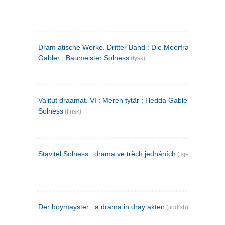
Dram atische Werke. Dritter Band : Die Meerfrau ; Hedda
Gabler ; Baumeister Solness
(tysk)
Valitut draamat. VI : Meren tytär ; Hedda Gabler ; Rakentaj
Solness
(finsk)
Stavitel Solness : drama ve trěch jednáních
(tsjekkisk)
Der boymayster : a drama in dray akten
(jiddish)