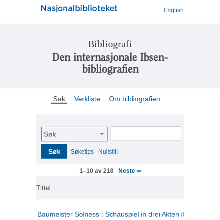
English
Bibliografi
Den internasjonale Ibsen-
bibliografien
Søk
Verkliste
Om bibliografien
Søk
Søk
Søketips
Nullstill
Neste
1–10 av 218
>>
Tittel
Baumeister Solness : Schauspiel in drei Akten
(tysk)