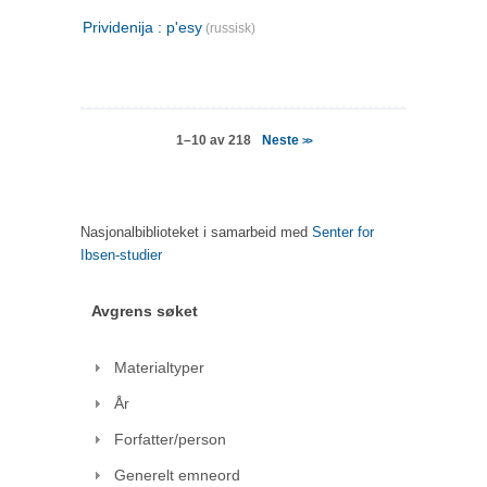
Prividenija : p'esy
(russisk)
Neste
1–10 av 218
>>
Nasjonalbiblioteket i samarbeid med
Senter for
Ibsen-studier
Avgrens søket
Materialtyper
År
Forfatter/person
Generelt emneord