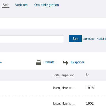
Søk
Verkliste
Om bibliografien
Søk
Søketips
Nullstill
Utskrift
Eksporter
>>
Forfatter/person
År
1918
Ibsen, Henrik ...
1902
Ibsen, Henrik ...