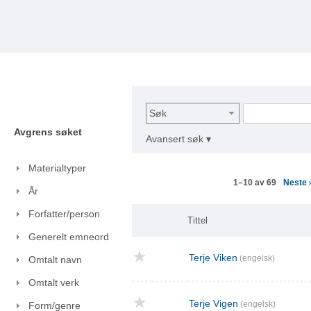
Søk
Avgrens søket
Avansert søk ▾
Materialtyper
Neste
1–10 av 69
År
Forfatter/person
Tittel
Generelt emneord
Terje Viken
(engelsk)
Omtalt navn
Omtalt verk
Terje Vigen
(engelsk)
Form/genre