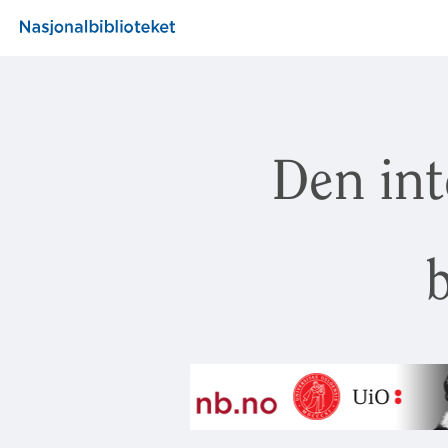
Den int
b