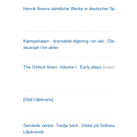
Henrik Ibsens sämtliche Werke in deutscher Sprache. 2
(ty
Kæmpehøjen : dramatisk digtning i en akt ; Olaf Liljekrans 
skuespil i tre akter
The Oxford Ibsen. Volume I : Early plays
(engelsk)
[Olaf Liljekrans]
Samlede verker. Tredje bind : Gildet på Solhaug ; Olaf
Liljekrands