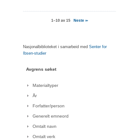
Neste
1–10 av 15
>>
Nasjonalbiblioteket i samarbeid med
Senter for
Ibsen-studier
Avgrens søket
Materialtyper
År
Forfatter/person
Generelt emneord
Omtalt navn
Omtalt verk