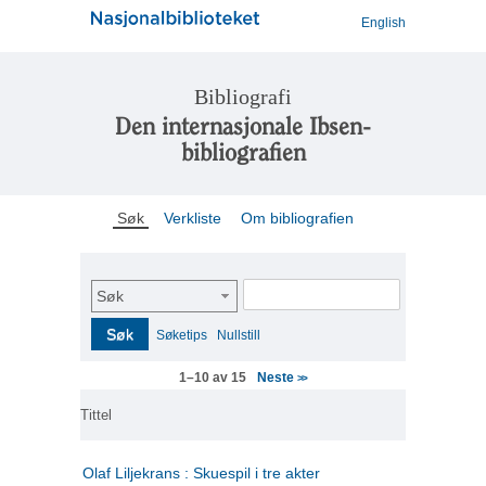
English
Bibliografi
Den internasjonale Ibsen-
bibliografien
Søk
Verkliste
Om bibliografien
Søk
Søk
Søketips
Nullstill
Neste
1–10 av 15
>>
Tittel
Olaf Liljekrans : Skuespil i tre akter