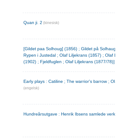
Quan ji. 2
(kinesisk)
[Gildet paa Solhoug] (1856) ; Gildet på Solhaug (1883) ;
Rypen i Justedal ; Olaf Liljekrans (1857) ; Olaf Liljekrans
(1902) ; Fjeldfuglen ; Olaf Liljekrans (1877/78)]
Early plays : Catiline ; The warrior's barrow ; Olaf Liljekran
(engelsk)
Hundreårsutgave : Henrik Ibsens samlede verker. 3