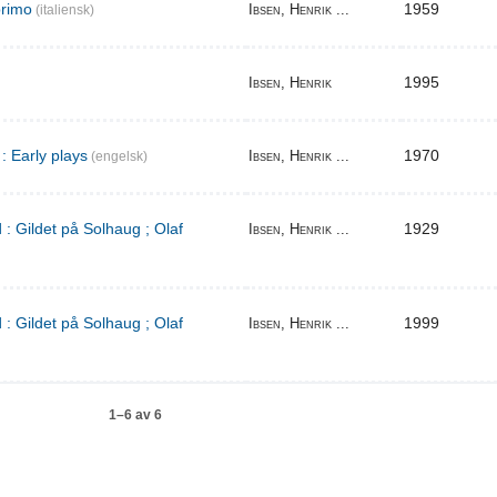
primo
1959
Ibsen, Henrik ...
(italiensk)
1995
Ibsen, Henrik
: Early plays
1970
Ibsen, Henrik ...
(engelsk)
 : Gildet på Solhaug ; Olaf
1929
Ibsen, Henrik ...
 : Gildet på Solhaug ; Olaf
1999
Ibsen, Henrik ...
1–6 av 6