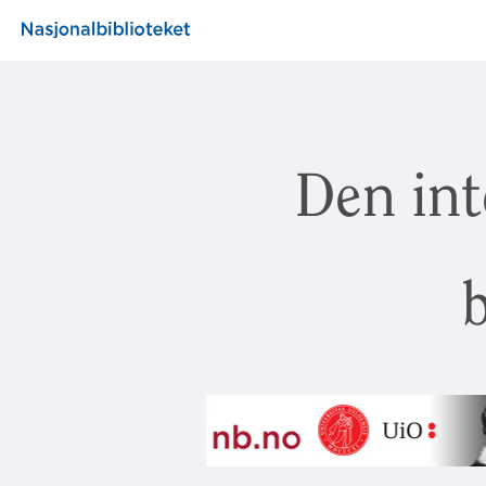
Den int
b