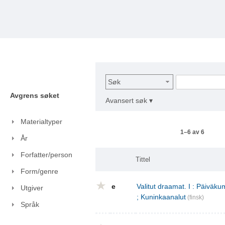
Søk
Avgrens søket
Avansert søk ▾
Materialtyper
1–6 av 6
År
Forfatter/person
Tittel
Form/genre
e
Valitut draamat. I : Päivä
Utgiver
; Kuninkaanalut
(finsk)
Språk