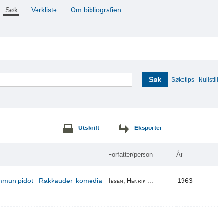
Søk
Verkliste
Om bibliografien
Søk
Søketips
Nullstill
Utskrift
Eksporter
Forfatter/person
År
kummun pidot ; Rakkauden komedia
1963
Ibsen, Henrik ...