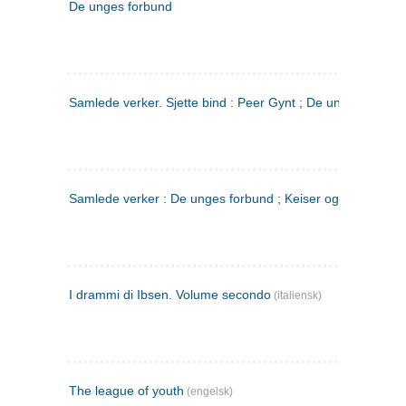
De unges forbund
Samlede verker. Sjette bind : Peer Gynt ; De unges Forbu
Samlede verker : De unges forbund ; Keiser og Galilæer. 3
I drammi di Ibsen. Volume secondo
(italiensk)
The league of youth
(engelsk)