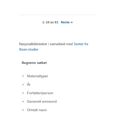
Neste
1–10 av 83
>>
Nasjonalbiblioteket i samarbeid med
Senter for
Ibsen-studier
Avgrens søket
Materialtyper
År
Forfatter/person
Generelt emneord
Omtalt navn