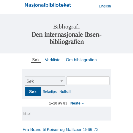
English
Bibliografi
Den internasjonale Ibsen-
bibliografien
Søk
Verkliste
Om bibliografien
Søk
Søk
Søketips
Nullstill
Neste
1–10 av 83
>>
Tittel
Fra Brand til Keiser og Galilæer 1866-73