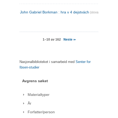
John Gabriel Borkman : hra v 4 dejstvách
(slovakisk)
Neste
1–10 av 162
>>
Nasjonalbiblioteket i samarbeid med
Senter for
Ibsen-studier
Avgrens søket
Materialtyper
År
Forfatter/person