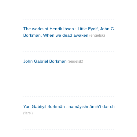
The works of Henrik Ibsen : Little Eyolf, John Gabriel
Borkman, When we dead awaken
(engelsk)
John Gabriel Borkman
(engelsk)
Yun Gabīiyil Burkmān : namāyishnāmihʹī dar chahār pardih
(farsi)