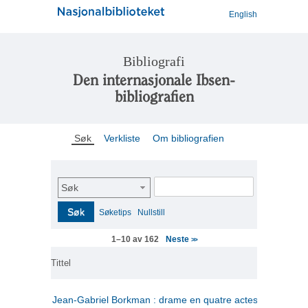
English
Bibliografi
Den internasjonale Ibsen-
bibliografien
Søk
Verkliste
Om bibliografien
Søk
Søk
Søketips
Nullstill
Neste
1–10 av 162
>>
Tittel
Jean-Gabriel Borkman : drame en quatre actes
(fransk)