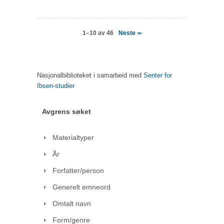
Neste
1–10 av 46
>>
Nasjonalbiblioteket i samarbeid med
Senter for
Ibsen-studier
Avgrens søket
Materialtyper
År
Forfatter/person
Generelt emneord
Omtalt navn
Form/genre