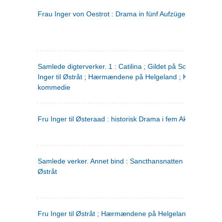
Frau Inger von Oestrot : Drama in fünf Aufzügen
(tysk)
Samlede digterverker. 1 : Catilina ; Gildet på Solhaug ; Fru
Inger til Østråt ; Hærmændene på Helgeland ; Kjærlighede
kommedie
Fru Inger til Østeraad : historisk Drama i fem Akter
Samlede verker. Annet bind : Sancthansnatten ; Fru Inger ti
Østråt
Fru Inger til Østråt ; Hærmændene på Helgeland