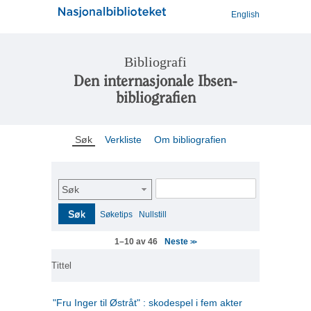
English
Bibliografi
Den internasjonale Ibsen-
bibliografien
Søk
Verkliste
Om bibliografien
Søk
Søk
Søketips
Nullstill
Neste
1–10 av 46
>>
Tittel
"Fru Inger til Østråt" : skodespel i fem akter