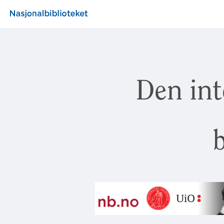
Den int
b