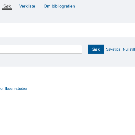
Søk
Verkliste
Om bibliografien
Søk
Søketips
Nullstill
for Ibsen-studier