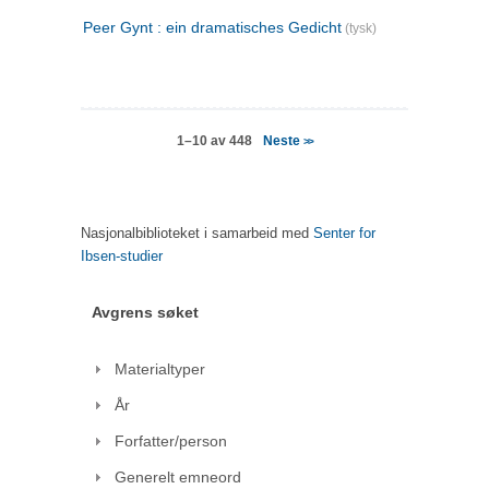
Peer Gynt : ein dramatisches Gedicht
(tysk)
Neste
1–10 av 448
>>
Nasjonalbiblioteket i samarbeid med
Senter for
Ibsen-studier
Avgrens søket
Materialtyper
År
Forfatter/person
Generelt emneord