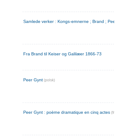
Samlede verker : Kongs-emnerne ; Brand ; Peer Gynt. 2
Fra Brand til Keiser og Galilæer 1866-73
Peer Gynt
(polsk)
Peer Gynt : poème dramatique en cinq actes
(fransk)