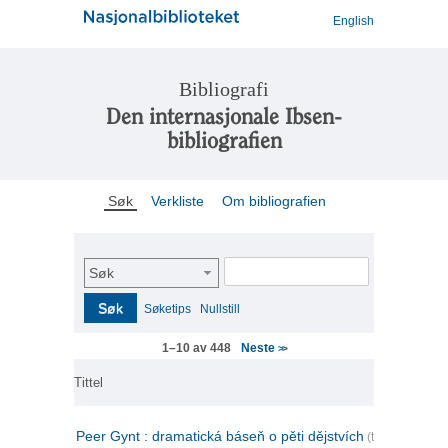
English
Bibliografi
Den internasjonale Ibsen-
bibliografien
Søk
Verkliste
Om bibliografien
Søk
Søk
Søketips
Nullstill
Neste
1–10 av 448
>>
Tittel
Peer Gynt : dramatická báseň o pěti dějstvích
(tsjekkisk)