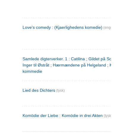
Love's comedy : (Kjaerlighedens komedie)
(engelsk)
Samlede digterverker. 1 : Catilina ; Gildet på Solhaug ; Fru
Inger til Østråt ; Hærmændene på Helgeland ; Kjærlighede
kommedie
Lied des Dichters
(tysk)
Komödie der Liebe : Komödie in drei Akten
(tysk)