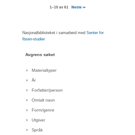
Neste
1–10 av 61
>>
Nasjonalbiblioteket i samarbeid med
Senter for
Ibsen-studier
Avgrens søket
Materialtyper
År
Forfatter/person
Omtalt navn
Form/genre
Utgiver
Språk