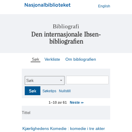
English
Bibliografi
Den internasjonale Ibsen-
bibliografien
Søk
Verkliste
Om bibliografien
Søk
Søk
Søketips
Nullstill
Neste
1–10 av 61
>>
Tittel
Kjærlighedens Komedie : komedie i tre akter