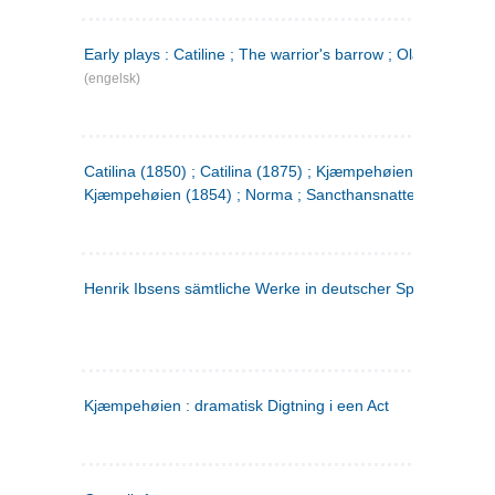
Early plays : Catiline ; The warrior's barrow ; Olaf Liljekran
(engelsk)
Catilina (1850) ; Catilina (1875) ; Kjæmpehøien (1850) ;
Kjæmpehøien (1854) ; Norma ; Sancthansnatten
Henrik Ibsens sämtliche Werke in deutscher Sprache. 2
(ty
Kjæmpehøien : dramatisk Digtning i een Act