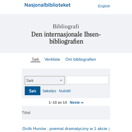
English
Bibliografi
Den internasjonale Ibsen-
bibliografien
Søk
Verkliste
Om bibliografien
Søk
Søk
Søketips
Nullstill
Neste
1–10 av 14
>>
Tittel
Grób Hunów : poemat dramatyczny w 1 akcie
(polsk)