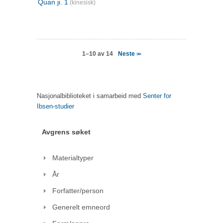
Quan ji. 1
(kinesisk)
Neste
1–10 av 14
>>
Nasjonalbiblioteket i samarbeid med
Senter for
Ibsen-studier
Avgrens søket
Materialtyper
År
Forfatter/person
Generelt emneord