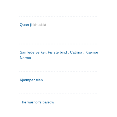
Quan ji
(kinesisk)
Samlede verker. Første bind : Catilina ; Kjæmpehøien ;
Norma
Kjæmpehøien
The warrior's barrow