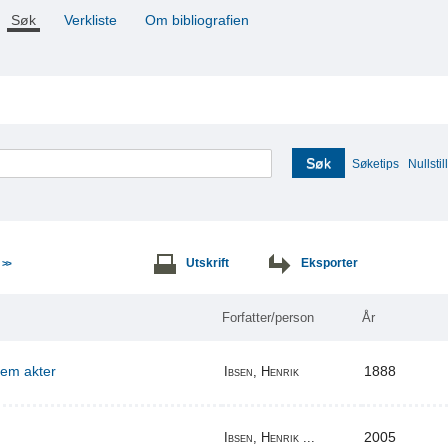
Søk
Verkliste
Om bibliografien
Søk
Søketips
Nullstill
e
Utskrift
Eksporter
>>
Forfatter/person
År
 fem akter
1888
Ibsen, Henrik
2005
Ibsen, Henrik ...