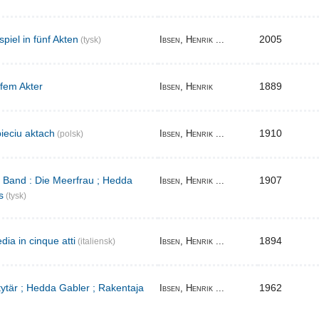
iel in fünf Akten
2005
Ibsen, Henrik ...
(tysk)
 fem Akter
1889
Ibsen, Henrik
ieciu aktach
1910
Ibsen, Henrik ...
(polsk)
r Band : Die Meerfrau ; Hedda
1907
Ibsen, Henrik ...
s
(tysk)
ia in cinque atti
1894
Ibsen, Henrik ...
(italiensk)
 tytär ; Hedda Gabler ; Rakentaja
1962
Ibsen, Henrik ...