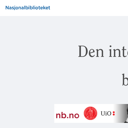
Den int
b