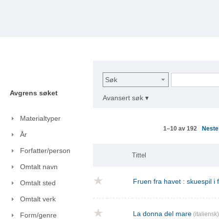
Søk
Avgrens søket
Avansert søk ▾
Materialtyper
Nest
1–10 av 192
År
Forfatter/person
Tittel
Omtalt navn
Fruen fra havet : skuespil i
Omtalt sted
Omtalt verk
La donna del mare
(italiensk)
Form/genre