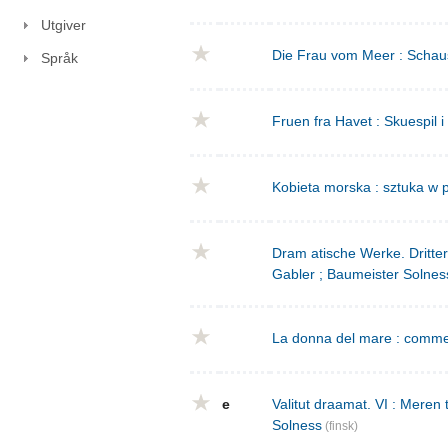
Utgiver
Die Frau vom Meer : Schausp
Språk
Fruen fra Havet : Skuespil i
Kobieta morska : sztuka w p
Dram atische Werke. Dritte
Gabler ; Baumeister Solnes
La donna del mare : commed
e
Valitut draamat. VI : Meren
Solness
(finsk)