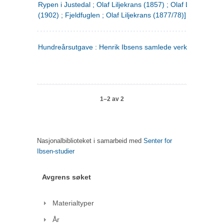
Rypen i Justedal ; Olaf Liljekrans (1857) ; Olaf Liljekrans
(1902) ; Fjeldfuglen ; Olaf Liljekrans (1877/78)]
Hundreårsutgave : Henrik Ibsens samlede verker. 3
1–2 av 2
Nasjonalbiblioteket i samarbeid med
Senter for
Ibsen-studier
Avgrens søket
Materialtyper
År