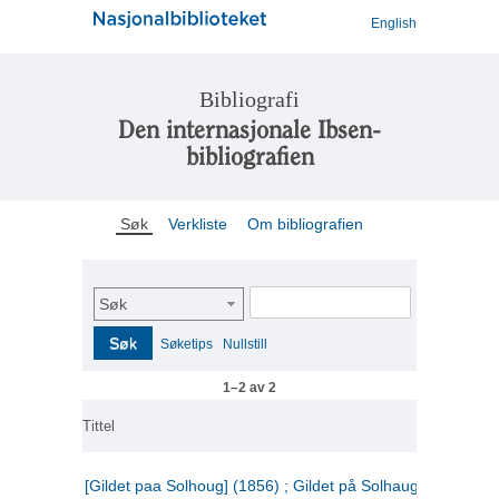
English
Bibliografi
Den internasjonale Ibsen-
bibliografien
Søk
Verkliste
Om bibliografien
Søk
Søk
Søketips
Nullstill
1–2 av 2
Tittel
[Gildet paa Solhoug] (1856) ; Gildet på Solhaug (1883) ;