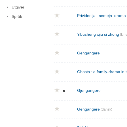
Utgiver
Prividenija : semejn. drama 
Språk
Yibusheng xiju si zhong
(kine
Gengangere
Ghosts : a family-drama in 
e
Gjengangere
Gengangere
(dansk)