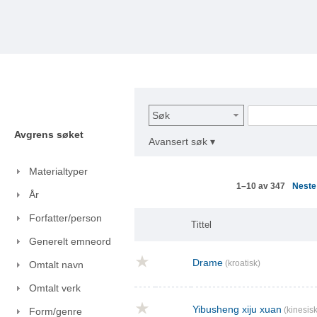
Søk
Avgrens søket
Avansert søk ▾
Materialtyper
Nest
1–10 av 347
År
Forfatter/person
Tittel
Generelt emneord
Drame
(kroatisk)
Omtalt navn
Omtalt verk
Yibusheng xiju xuan
(kinesisk
Form/genre