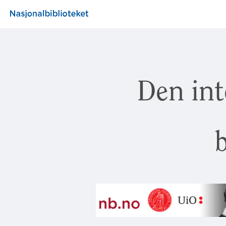
Den int
b