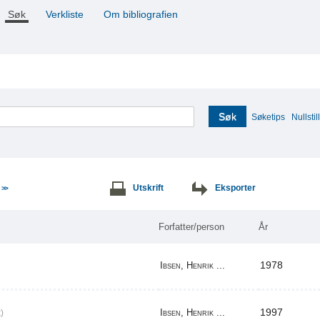
Søk
Verkliste
Om bibliografien
Søk
Søketips
Nullstill
e
Utskrift
Eksporter
>>
Forfatter/person
År
1978
Ibsen, Henrik ...
1997
Ibsen, Henrik ...
)