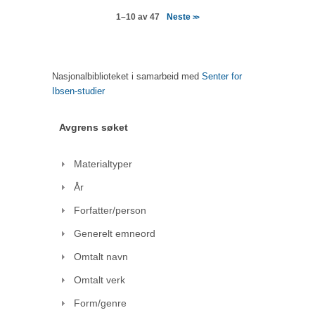
Neste
1–10 av 47
>>
Nasjonalbiblioteket i samarbeid med
Senter for
Ibsen-studier
Avgrens søket
Materialtyper
År
Forfatter/person
Generelt emneord
Omtalt navn
Omtalt verk
Form/genre