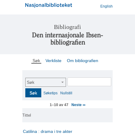
English
Bibliografi
Den internasjonale Ibsen-
bibliografien
Søk
Verkliste
Om bibliografien
Søk
Søk
Søketips
Nullstill
Neste
1–10 av 47
>>
Tittel
Catilina : drama i tre akter