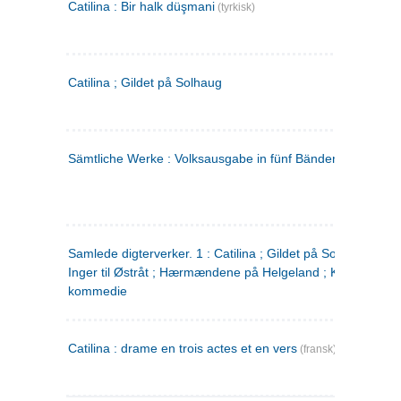
Catilina : Bir halk düşmani
(tyrkisk)
Catilina ; Gildet på Solhaug
Sämtliche Werke : Volksausgabe in fünf Bänden
(tysk)
Samlede digterverker. 1 : Catilina ; Gildet på Solhaug ; Fru
Inger til Østråt ; Hærmændene på Helgeland ; Kjærlighede
kommedie
Catilina : drame en trois actes et en vers
(fransk)