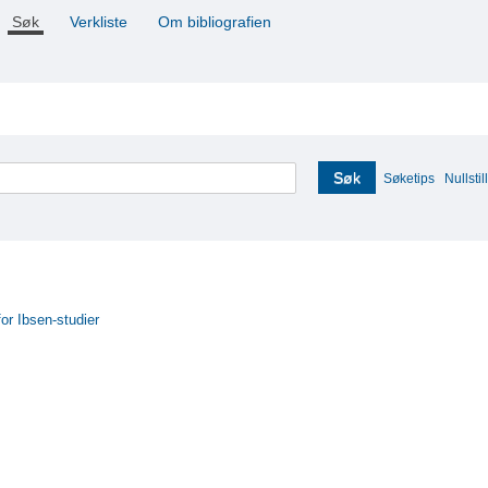
Søk
Verkliste
Om bibliografien
Søk
Søketips
Nullstill
for Ibsen-studier