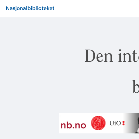
Den int
b