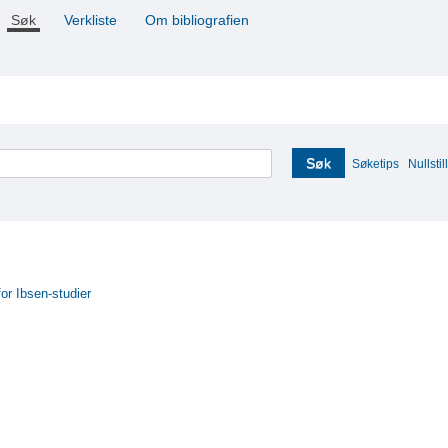
Søk
Verkliste
Om bibliografien
Søk
Søketips
Nullstill
for Ibsen-studier