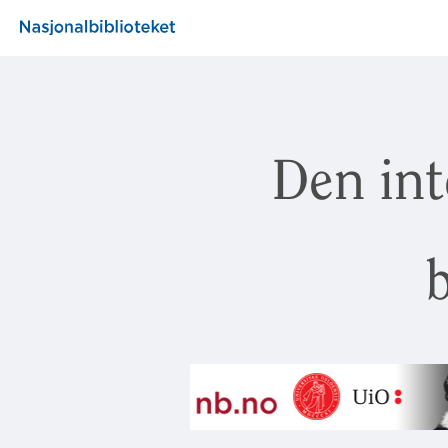
Den int
b