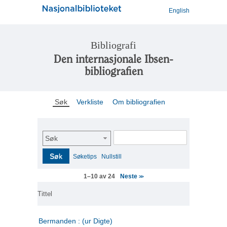
English
Bibliografi
Den internasjonale Ibsen-
bibliografien
Søk
Verkliste
Om bibliografien
Søk
Søk
Søketips
Nullstill
Neste
1–10 av 24
>>
Tittel
Bermanden : (ur Digte)