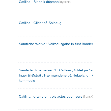
Catilina : Bir halk düşmani
(tyrkisk)
Catilina ; Gildet på Solhaug
Sämtliche Werke : Volksausgabe in fünf Bänden
(tysk)
Samlede digterverker. 1 : Catilina ; Gildet på Solhaug ; Fru
Inger til Østråt ; Hærmændene på Helgeland ; Kjærlighede
kommedie
Catilina : drame en trois actes et en vers
(fransk)