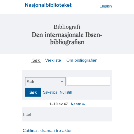
English
Bibliografi
Den internasjonale Ibsen-
bibliografien
Søk
Verkliste
Om bibliografien
Søk
Søk
Søketips
Nullstill
Neste
1–10 av 47
>>
Tittel
Catilina : drama i tre akter