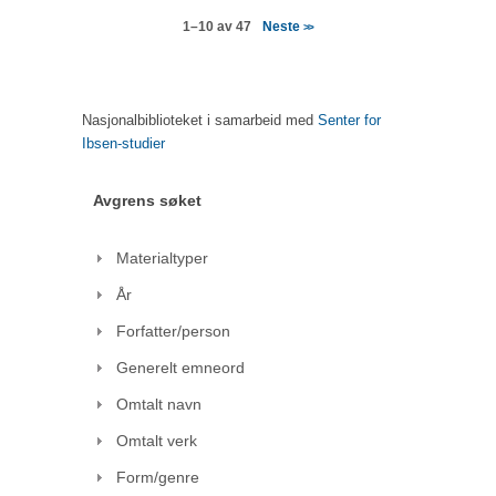
Neste
1–10 av 47
>>
Nasjonalbiblioteket i samarbeid med
Senter for
Ibsen-studier
Avgrens søket
Materialtyper
År
Forfatter/person
Generelt emneord
Omtalt navn
Omtalt verk
Form/genre