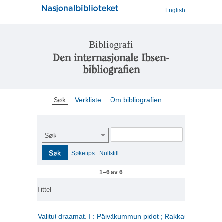
English
Bibliografi
Den internasjonale Ibsen-
bibliografien
Søk
Verkliste
Om bibliografien
Søk
Søk
Søketips
Nullstill
1–6 av 6
Tittel
Valitut draamat. I : Päiväkummun pidot ; Rakkauden kome