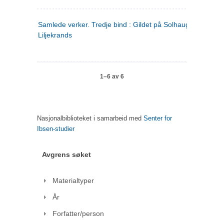
Samlede verker. Tredje bind : Gildet på Solhaug ; Olaf
Liljekrands
1–6 av 6
Nasjonalbiblioteket i samarbeid med
Senter for
Ibsen-studier
Avgrens søket
Materialtyper
År
Forfatter/person