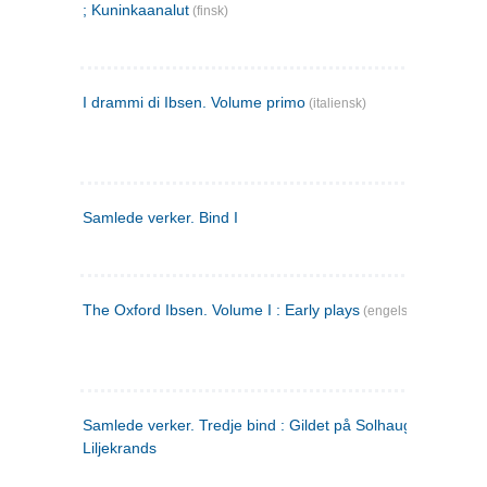
; Kuninkaanalut
(finsk)
I drammi di Ibsen. Volume primo
(italiensk)
Samlede verker. Bind I
The Oxford Ibsen. Volume I : Early plays
(engelsk)
Samlede verker. Tredje bind : Gildet på Solhaug ; Olaf
Liljekrands