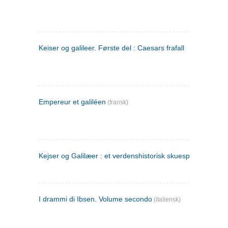
Keiser og galileer. Første del : Caesars frafall
Empereur et galiléen
(fransk)
Kejser og Galilæer : et verdenshistorisk skuespil
I drammi di Ibsen. Volume secondo
(italiensk)