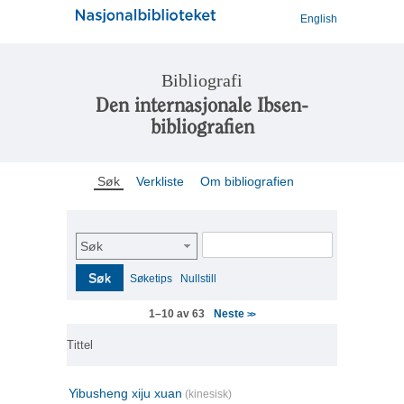
English
Bibliografi
Den internasjonale Ibsen-
bibliografien
Søk
Verkliste
Om bibliografien
Søk
Søk
Søketips
Nullstill
Neste
1–10 av 63
>>
Tittel
Yibusheng xiju xuan
(kinesisk)