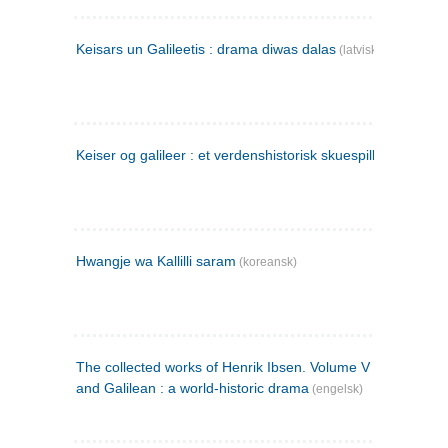
Keisars un Galileetis : drama diwas dalas
(latvisk)
Keiser og galileer : et verdenshistorisk skuespill (1873)
Hwangje wa Kallilli saram
(koreansk)
The collected works of Henrik Ibsen. Volume V : Emperor
and Galilean : a world-historic drama
(engelsk)