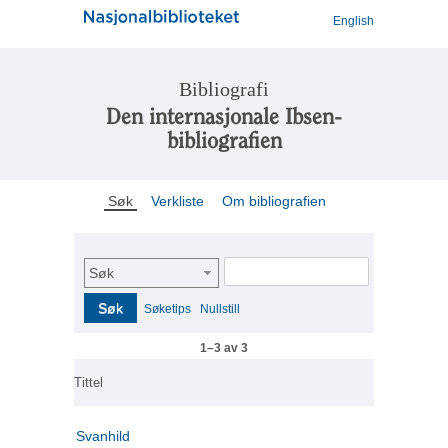
English
Bibliografi
Den internasjonale Ibsen-
bibliografien
Søk
Verkliste
Om bibliografien
Søk
Søk
Søketips
Nullstill
1–3 av 3
Tittel
Svanhild