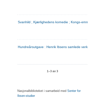
Svanhild ; Kjærlighedens komedie ; Kongs-emnerne
Hundreårsutgave : Henrik Ibsens samlede verker. 4
1–3 av 3
Nasjonalbiblioteket i samarbeid med
Senter for
Ibsen-studier