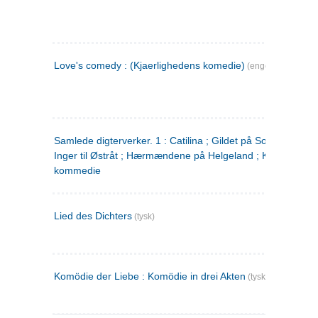
Love's comedy : (Kjaerlighedens komedie)
(engelsk)
Samlede digterverker. 1 : Catilina ; Gildet på Solhaug ; Fru
Inger til Østråt ; Hærmændene på Helgeland ; Kjærlighede
kommedie
Lied des Dichters
(tysk)
Komödie der Liebe : Komödie in drei Akten
(tysk)