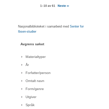
Neste
1–10 av 61
>>
Nasjonalbiblioteket i samarbeid med
Senter for
Ibsen-studier
Avgrens søket
Materialtyper
År
Forfatter/person
Omtalt navn
Form/genre
Utgiver
Språk