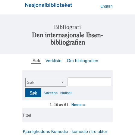
English
Bibliografi
Den internasjonale Ibsen-
bibliografien
Søk
Verkliste
Om bibliografien
Søk
Søk
Søketips
Nullstill
Neste
1–10 av 61
>>
Tittel
Kjærlighedens Komedie : komedie i tre akter