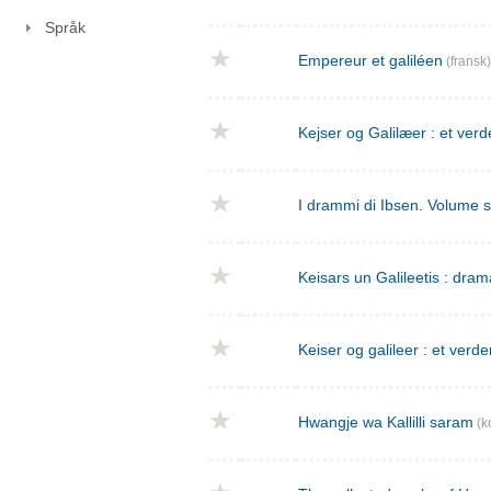
Språk
Empereur et galiléen
(fransk)
Kejser og Galilæer : et verd
I drammi di Ibsen. Volume 
Keisars un Galileetis : dra
Keiser og galileer : et verde
Hwangje wa Kallilli saram
(k