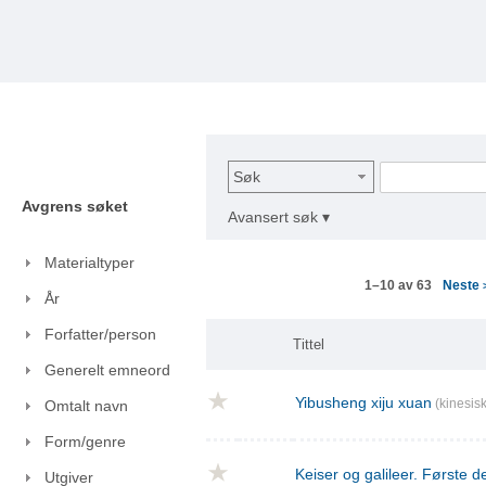
Søk
Avgrens søket
Avansert søk ▾
Materialtyper
Neste
1–10 av 63
År
Forfatter/person
Tittel
Generelt emneord
Yibusheng xiju xuan
(kinesisk
Omtalt navn
Form/genre
Keiser og galileer. Første de
Utgiver