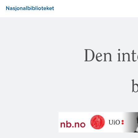
Den int
b