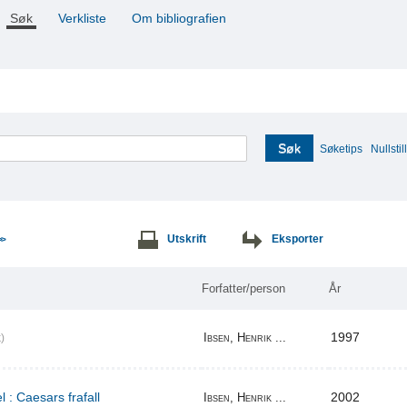
Søk
Verkliste
Om bibliografien
Søk
Søketips
Nullstill
Utskrift
Eksporter
>>
Forfatter/person
År
1997
Ibsen, Henrik ...
)
l : Caesars frafall
2002
Ibsen, Henrik ...