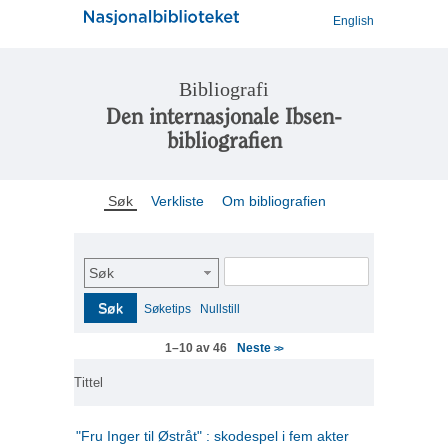
English
Bibliografi
Den internasjonale Ibsen-
bibliografien
Søk
Verkliste
Om bibliografien
Søk
Søk
Søketips
Nullstill
Neste
1–10 av 46
>>
Tittel
"Fru Inger til Østråt" : skodespel i fem akter