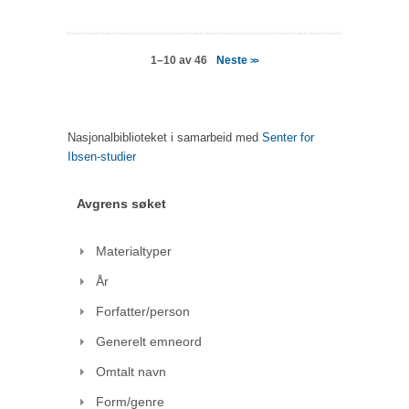
Neste
1–10 av 46
>>
Nasjonalbiblioteket i samarbeid med
Senter for
Ibsen-studier
Avgrens søket
Materialtyper
År
Forfatter/person
Generelt emneord
Omtalt navn
Form/genre