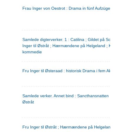
Frau Inger von Oestrot : Drama in fünf Aufzügen
(tysk)
Samlede digterverker. 1 : Catilina ; Gildet på Solhaug ; Fru
Inger til Østråt ; Hærmændene på Helgeland ; Kjærlighede
kommedie
Fru Inger til Østeraad : historisk Drama i fem Akter
Samlede verker. Annet bind : Sancthansnatten ; Fru Inger ti
Østråt
Fru Inger til Østråt ; Hærmændene på Helgeland