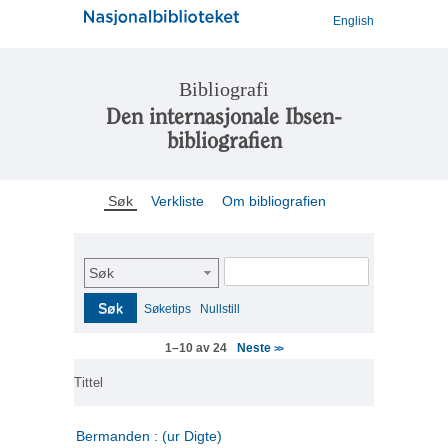
English
Bibliografi
Den internasjonale Ibsen-
bibliografien
Søk
Verkliste
Om bibliografien
Søk
Søk
Søketips
Nullstill
Neste
1–10 av 24
>>
Tittel
Bermanden : (ur Digte)